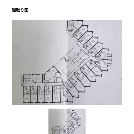
間取り図
収容人数
築年数
土地面積
賃貸借契約形態
1997年
833.99
リノベーション履歴
都市計画区域
契約期間
応相談
用途地域
賃料
駐車場
有
建ぺい率
容積率
接道状況
地目