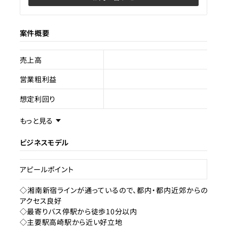
案件概要
売上高
営業粗利益
想定利回り
売却スキーム
不動産売買
もっと見る
権利
所有
ビジネスモデル
売却理由
アピールポイント
ライセンス種類
ホテル・旅館
◇湘南新宿ラインが通っているので、都内・都内近郊からの
アクセス良好
現状
使用中
◇最寄りバス停駅から徒歩10分以内
◇主要駅高崎駅から近い好立地