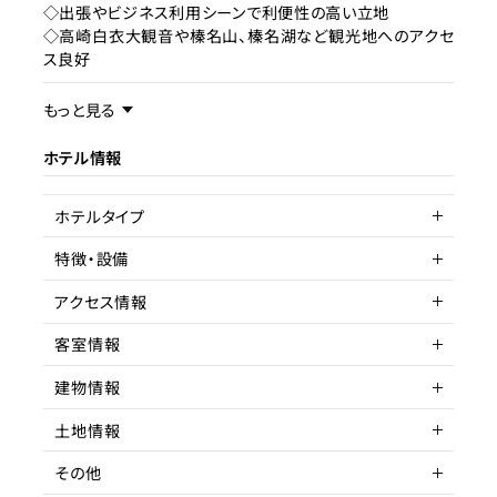
◇出張やビジネス利用シーンで利便性の高い立地
◇高崎白衣大観音や榛名山、榛名湖など観光地へのアクセ
ス良好
事業内容／事業特徴
もっと見る
ホテル情報
ターゲット層
客単価／客室単価
ホテルタイプ
稼働率
特徴・設備
シティホテル
アクセス情報
客室情報
所在地
群⾺県⾼崎市本郷町 360-１
建物情報
アクセス
客室数
湘南新宿ライン 高崎駅より
11～20室
バスで約20分⇀岐島屋前停
土地情報
留所 徒歩
延床面積
建物構造
鉄骨造
その他
駅までの距離
10分以内
間取り
階数
土地権利
1R
2
所有権