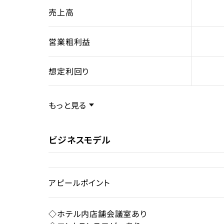
売上高
営業粗利益
想定利回り
売却スキーム
不動
もっと見る
権利
所有
ビジネスモデル
売却理由
アピールポイント
ライセンス種類
旅館
◇ホテル内店舗会議室あり