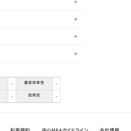
大和高田市有井247番地1、250番
20室
大阪線 大和高田駅 徒歩
造
以内
権
年
76坪
運営効率性
-
-
信用性
-
-
区域
談
種住居地域
利用規約
中小M&Aガイドライン
会社情報