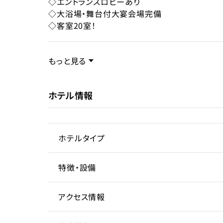
◇エントランスロビーあり
現状
成約
◇大浴場・舞台付大宴会場完備
◇客室20室！
事業内容／事業特徴
もっと見る
ホテル情報
ターゲット層
客単価／客室単価
ホテルタイプ
稼働率
特徴・設備
Untitled
アクセス情報
大浴場
ラウンジ
レス