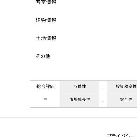
客室情報
所在地
奈良県
地1
建物情報
客室数
11～
アクセス
近鉄
土地情報
延床面積
建物構造
鉄骨
駅までの距離
10分
その他
間取り
階数
土地権利
1R
5
所有
収容人数
築年数
土地面積
賃貸借契約形態
1995
264.
総合評価
収益性
投資効率性
-
-
市場成長性
安全性
-
リノベーション履歴
都市計画区域
契約期間
一般
応相
用途地域
賃料
第一
プライバシー