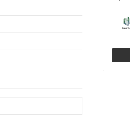
産売買
権
業