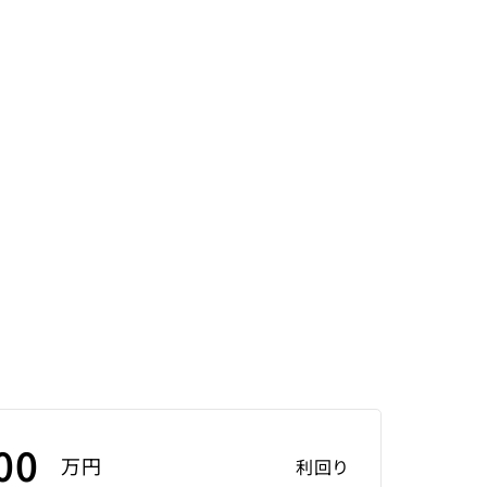
00
万円
利回り