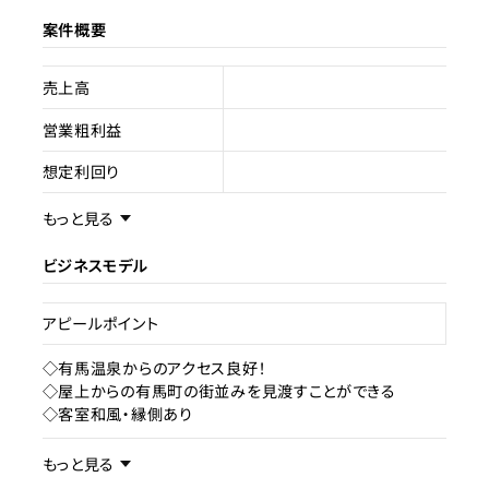
案件概要
売上高
営業粗利益
想定利回り
売却スキーム
不動産売買
もっと見る
権利
所有権
ビジネスモデル
売却理由
アピールポイント
ライセンス種類
旅館業
◇有馬温泉からのアクセス良好！
◇屋上からの有馬町の街並みを見渡すことができる
現状
成約済み
◇客室和風・縁側あり
事業内容／事業特徴
もっと見る