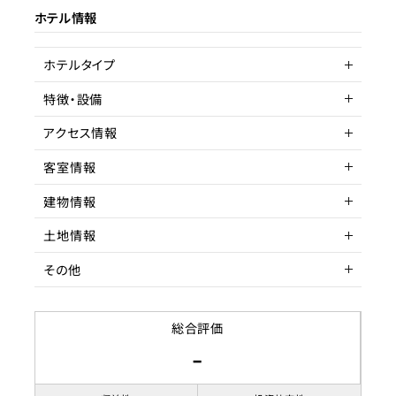
ホテル情報
ターゲット層
客単価／客室単価
ホテルタイプ
稼働率
特徴・設備
Untitled
旅館
アクセス情報
シティビュー
客室情報
所在地
神戸市北区有馬町1343-1
建物情報
アクセス
収容人数
有馬温泉駅 徒歩
土地情報
駅までの距離
建物構造
15分以内
鉄骨造
その他
階数
土地権利
5
所有権
築年数
土地面積
賃貸借契約形態
1975年
250.82坪
総合評価
-
リノベーション履歴
都市計画区域
契約期間
宅地造成工事規制区域
応相談
用途地域
賃料
第二種住居地域