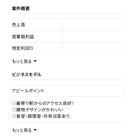
案件概要
売上高
営業粗利益
想定利回り
売却スキーム
不動産売買
もっと見る
権利
所有権
ビジネスモデル
売却理由
アピールポイント
ライセンス種類
旅館業
◇最寄り駅からのアクセス良好！
◇建物デザインがかわいい
現状
使用中
◇食堂・調理室・共有浴室あり
事業内容／事業特徴
もっと見る