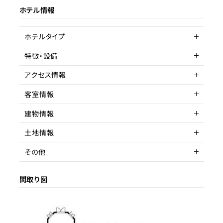
ホテル情報
ターゲット層
客単価／客室単価
ホテルタイプ
稼働率
特徴・設備
Untitled
旅館
アクセス情報
客室情報
所在地
静岡県伊東市⼋幡野 1759-
649
建物情報
客室数
7～10室
アクセス
伊豆急 伊豆高原駅 車
土地情報
延床面積
建物構造
276.21㎡
木造
駅までの距離
10分以内
その他
間取り
階数
土地権利
5DK以上
2
所有権
間取り図
収容人数
築年数
土地面積
賃貸借契約形態
1990年9月
777.00
リノベーション履歴
都市計画区域
契約期間
区域外
応相談
用途地域
賃料
無指定