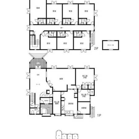
駐車場
有
建ぺい率
80%
容積率
400%
接道状況
南⻄4.0m 私道 接⾯4.6m
位置指定あり
地目