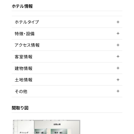
ホテル情報
ターゲット層
客単価／客室単価
ホテルタイプ
稼働率
特徴・設備
旅館
アクセス情報
客室情報
所在地
千葉県⼭武郡芝⼭町⼩池
2464-5
建物情報
間取り
5DK以上
アクセス
芝山千代田駅 車
土地情報
収容人数
建物構造
木造
駅までの距離
15分以内
その他
階数
土地権利
2
所有権
間取り図
築年数
土地面積
賃貸借契約形態
1975年
201.68
リノベーション履歴
都市計画区域
契約期間
非線引区域
応相談
用途地域
賃料
近隣商業