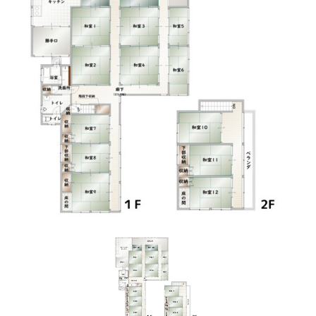
駐車場
有
建ぺい率
80%
容積率
200%
接道状況
北6.7m 公道
地目