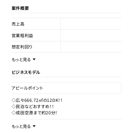
案件概要
売上高
営業粗利益
想定利回り
売却スキーム
不動産売買
もっと見る
権利
所有権
ビジネスモデル
売却理由
アピールポイント
ライセンス種類
旅館業
◇広々666.72㎡の12DK！！
◇民泊などおすすめ！！
現状
成約済み
◇成田空港まで約20分！
事業内容／事業特徴
もっと見る