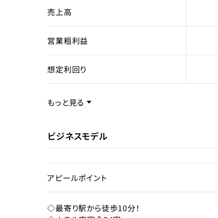
売上高
営業粗利益
想定利回り
売却スキーム
不動
もっと見る
権利
所有
ビジネスモデル
売却理由
アピールポイント
ライセンス種類
旅館
◇最寄り駅から徒歩10分！