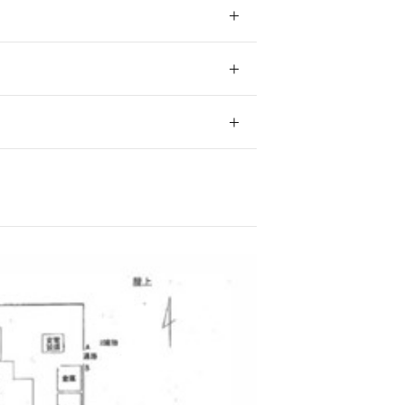
橋駅 徒歩
50室
以内
権
年
7
化区域
談
地域