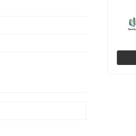
産売買
権
業