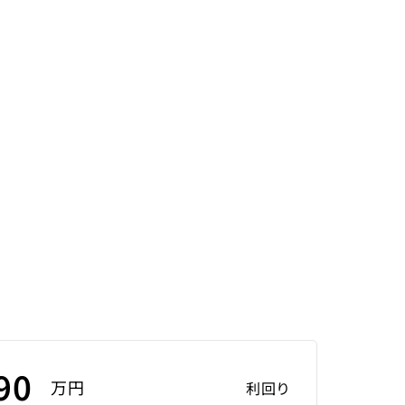
90
万円
利回り