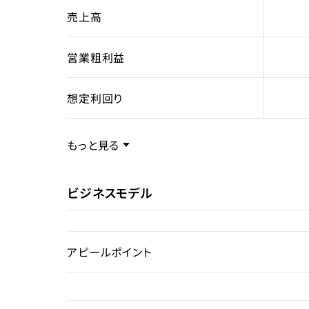
売上高
営業粗利益
想定利回り
売却スキーム
不動
もっと見る
権利
所有
ビジネスモデル
売却理由
アピールポイント
ライセンス種類
住宅