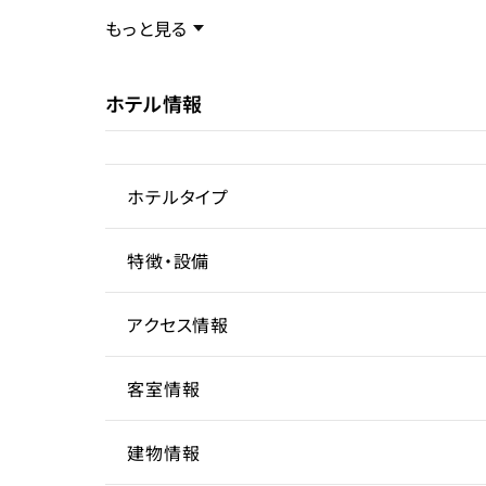
現状
民泊
事業内容／事業特徴
もっと見る
ホテル情報
ターゲット層
客単価／客室単価
ホテルタイプ
稼働率
特徴・設備
ヴィラ
アクセス情報
客室情報
所在地
葛飾
建物情報
アクセス
客室数
堀切
1室