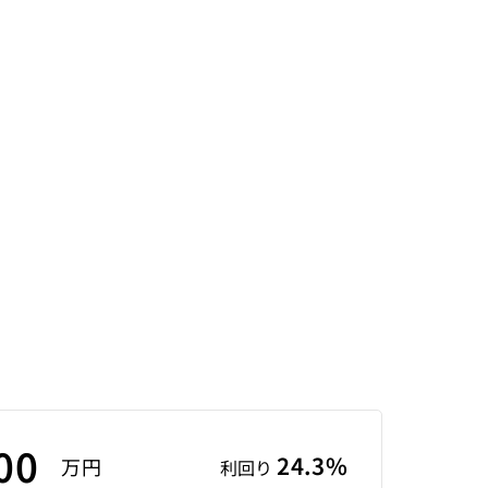
00
24.3%
万円
利回り