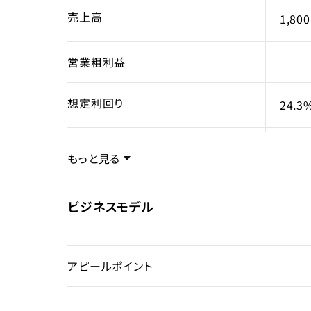
売上高
1,80
営業粗利益
想定利回り
24.3
売却スキーム
事業
もっと見る
権利
所有
ビジネスモデル
売却理由
アピールポイント
ライセンス種類
旅館