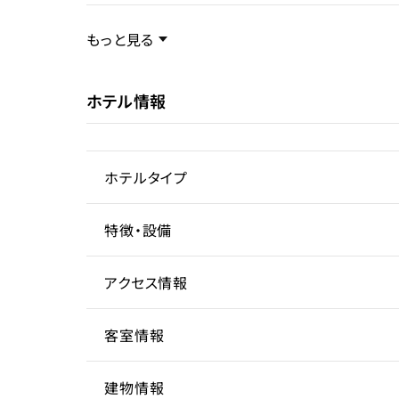
現状
運営
事業内容／事業特徴
もっと見る
ホテル情報
ターゲット層
客単価／客室単価
ホテルタイプ
稼働率
特徴・設備
ヴィラ
サービスアパートメント
アクセス情報
駅近
客室100㎡以上
客室情報
所在地
東京
建物情報