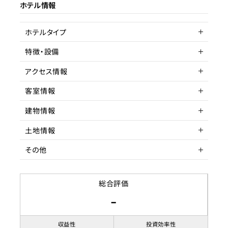
ホテル情報
ターゲット層
客単価／客室単価
ホテルタイプ
稼働率
特徴・設備
ヴィラ
サービスアパートメントホテル
アクセス情報
駅近
客室情報
所在地
東京都墨田区
建物情報
アクセス
客室数
押上駅 徒歩
1室
土地情報
駅までの距離
延床面積
階数
10分以内
その他
間取り
築年数
土地権利
3LDK
築年数不明
賃借権
収容人数
リノベーション履歴
土地面積
賃貸借契約形態
総合評価
-
都市計画区域
契約期間
即時
用途地域
賃料
収益性
投資効率性