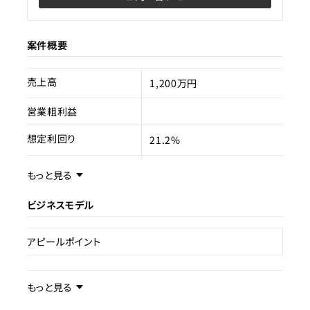
案件概要
売上高
1,200万円
営業粗利益
想定利回り
21.2%
売却スキーム
事業譲渡
もっと見る
権利
賃貸
ビジネスモデル
売却理由
アピールポイント
ライセンス種類
民泊
事業内容／事業特徴
現状
もっと見る
運営中