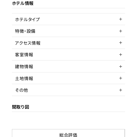
ホテル情報
ターゲット層
客単価／客室単価
ホテルタイプ
稼働率
特徴・設備
マンション一室
アクセス情報
駅近
客室情報
所在地
東京都渋谷区恵比寿
建物情報
アクセス
客室数
山手線 恵比寿駅 徒歩
1室
土地情報
駅までの距離
延床面積
階数
7分以内
その他
間取り
築年数
土地権利
1R
築年数不明
賃借権
間取り図
収容人数
リノベーション履歴
土地面積
賃貸借契約形態
都市計画区域
契約期間
即時
用途地域
賃料
総合評価