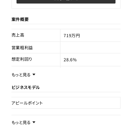
案件概要
売上高
719万円
営業粗利益
想定利回り
28.6%
売却スキーム
事業譲渡
もっと見る
権利
賃貸
ビジネスモデル
売却理由
アピールポイント
ライセンス種類
旅館業
事業内容／事業特徴
現状
もっと見る
運営中