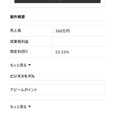
案件概要
売上高
360万円
営業粗利益
想定利回り
53.33%
売却スキーム
事業譲渡
もっと見る
権利
ビジネスモデル
売却理由
アピールポイント
ライセンス種類
現状
運営中
事業内容／事業特徴
もっと見る