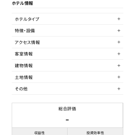
ホテル情報
ターゲット層
客単価／客室単価
ホテルタイプ
稼働率
特徴・設備
マンション一室
アクセス情報
駅近
客室情報
所在地
東京都世田谷区
建物情報
アクセス
客室数
田園都市線 池尻大橋駅
1室
徒歩
土地情報
延床面積
階数
駅までの距離
7分以内
その他
収容人数
築年数
土地権利
11名
築年数不明
リノベーション履歴
土地面積
賃貸借契約形態
総合評価
-
都市計画区域
契約期間
応相談
用途地域
賃料
110,000円
収益性
投資効率性