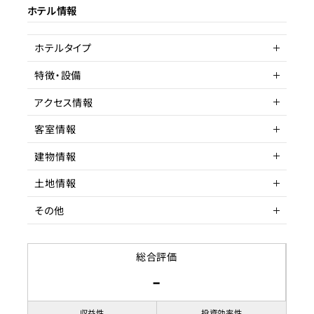
ホテル情報
ターゲット層
客単価／客室単価
ホテルタイプ
稼働率
特徴・設備
マンション一室
アクセス情報
駅近
客室情報
所在地
沖縄県石垣市
建物情報
アクセス
客室数
最寄りバス停 徒歩
1室
土地情報
駅までの距離
延床面積
階数
3分以内
40㎡
その他
間取り
築年数
土地権利
1LDK
築年数不明
収容人数
リノベーション履歴
土地面積
賃貸借契約形態
総合評価
-
都市計画区域
契約期間
応相談
用途地域
賃料
92,000円
収益性
投資効率性