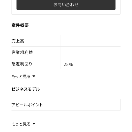
お問い合わせ
案件概要
売上高
営業粗利益
想定利回り
25%
もっと見る
売却スキーム
事業譲渡
ビジネスモデル
権利
売却理由
アピールポイント
ライセンス種類
事業内容／事業特徴
現状
もっと見る
運営中