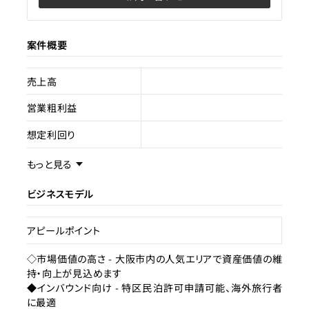
案件概要
売上高
営業粗利益
想定利回り
売却スキーム
不動産売買
もっと見る
権利
所有
ビジネスモデル
売却理由
アピールポイント
ライセンス種類
◇市場価値の高さ - 大阪市内の人気エリアで資産価値の維
持・向上が見込めます
現状
空き家
◆インバウンド向け - 特区民泊許可申請可能、海外旅行者
に最適