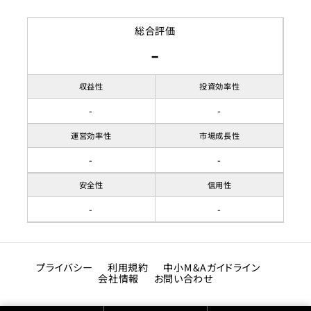
収容人数
築年数
土地面積
賃貸借契約形態
2024年
147.2㎡
総合評価
-
リノベーション履歴
都市計画区域
契約期間
市街化区域
即時
用途地域
賃料
準防火地域
収益性
投資効率性
駐車場
無し
-
-
建ぺい率
80%
運営効率性
市場成長性
容積率
400%
-
-
接道状況
南側 公道 10m
安全性
信用性
-
-
地目
宅地
プライバシー
利用規約
中小M&Aガイドライン
会社情報
お問い合わせ