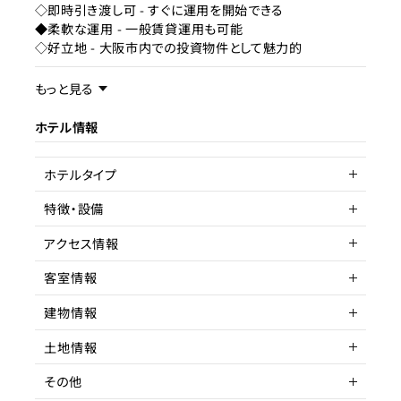
◇即時引き渡し可 - すぐに運用を開始できる
◆柔軟な運用 - 一般賃貸運用も可能
◇好立地 - 大阪市内での投資物件として魅力的
事業内容／事業特徴
もっと見る
ホテル情報
ターゲット層
客単価／客室単価
ホテルタイプ
稼働率
特徴・設備
サービスアパートメントホテル
アクセス情報
駅近
客室情報
所在地
大阪市生野区
建物情報
アクセス
客室数
今里駅 徒歩
11～20室
土地情報
駅までの距離
延床面積
建物構造
5分以内
718.27㎡
鉄骨造
その他
間取り
階数
土地権利
1K
10階
所有権