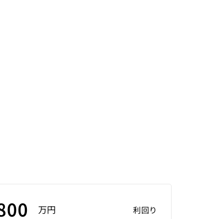
800
万円
利回り