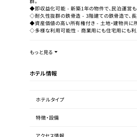
現状
群。
運営
◆即収益化可能 - 新築1年の物件で、民泊運営
◇耐久性抜群の鉄骨造 - 3階建ての鉄骨造で、
◆資産価値の高い所有権付き - 土地・建物共に
◇多様な利用可能性 - 商業用にも住宅用にも
事業内容／事業特徴
もっと見る
ホテル情報
ターゲット層
客単価／客室単価
ホテルタイプ
稼働率
特徴・設備
サービスアパートメントホテル
アクセス情報