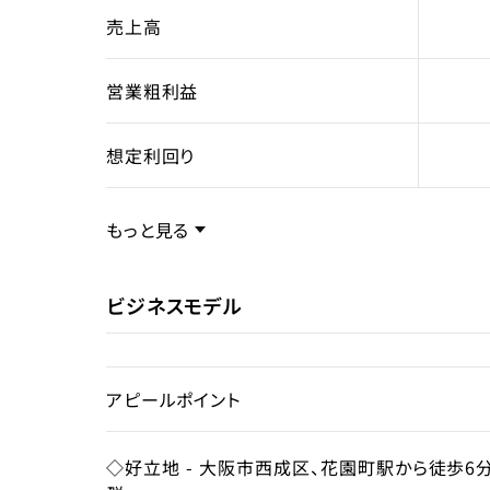
売上高
営業粗利益
想定利回り
売却スキーム
不動
もっと見る
権利
所有
ビジネスモデル
売却理由
アピールポイント
ライセンス種類
◇好立地 - 大阪市西成区、花園町駅から徒歩6