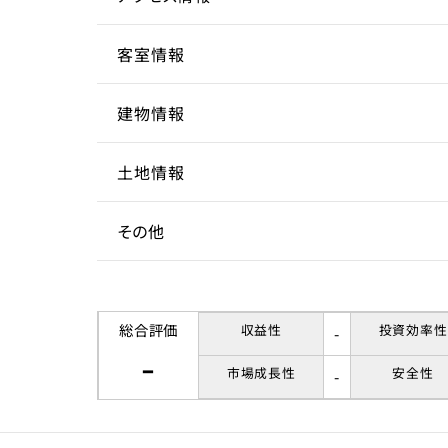
駅近
客室情報
所在地
大阪
建物情報
アクセス
客室数
花園
2～6
土地情報
駅までの距離
延床面積
建物構造
7分以
191.
木造
その他
間取り
階数
土地権利
1DK
3階
所有
収容人数
築年数
土地面積
賃貸借契約形態
2020
122.
総合評価
収益性
投資効率性
-
-
市場成長性
安全性
-
リノベーション履歴
都市計画区域
契約期間
応相
用途地域
賃料
第一