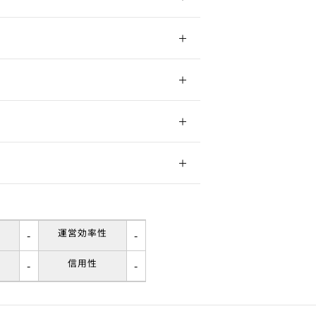
市西成区天下茶屋
町駅 徒歩
室
内
34㎡
権
年
14㎡
運営効率性
-
-
信用性
-
-
談
種住居地域