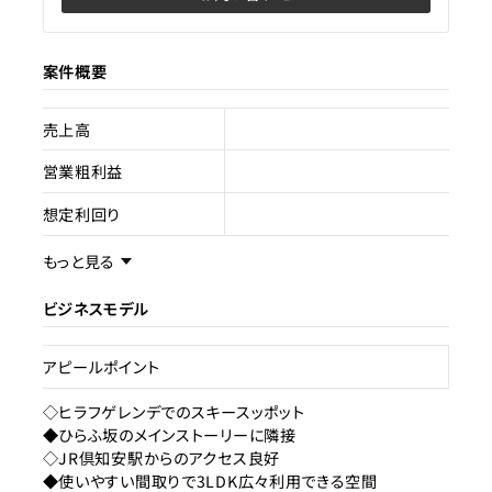
案件概要
売上高
営業粗利益
想定利回り
売却スキーム
不動産売買
もっと見る
権利
所有権
ビジネスモデル
売却理由
アピールポイント
ライセンス種類
旅館業
◇ヒラフゲレンデでのスキースッポット
◆ひらふ坂のメインストーリーに隣接
現状
販売中
◇JR倶知安駅からのアクセス良好
◆使いやすい間取りで3LDK広々利用できる空間