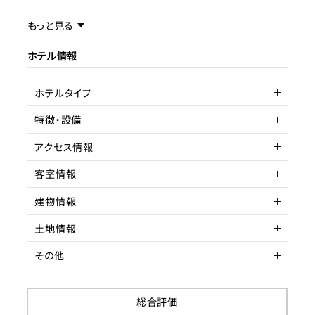
事業内容／事業特徴
もっと見る
ホテル情報
ターゲット層
客単価／客室単価
ホテルタイプ
稼働率
特徴・設備
リゾートホテル
アクセス情報
夜景
マウンテンビュー
客室情報
所在地
北海道虻田郡倶知安町ニセ
コ
建物情報
客室数
51～100室
アクセス
JR倶知安駅から車で
土地情報
延床面積
建物構造
鉄骨造
駅までの距離
10分以内
その他
間取り
階数
土地権利
3LDK
5階
所有権
収容人数
築年数
土地面積
賃貸借契約形態
2018年12月25日
161.68
総合評価