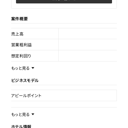
案件概要
売上高
営業粗利益
想定利回り
売却スキーム
不動産売買
もっと見る
権利
所有権
ビジネスモデル
売却理由
アピールポイント
ライセンス種類
旅館業
事業内容／事業特徴
もっと見る
現状
販売中
ホテル情報