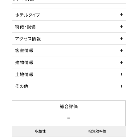
ターゲット層
客単価／客室単価
ホテルタイプ
稼働率
特徴・設備
旅館
アクセス情報
客室情報
所在地
東京都青梅市小曽木
建物情報
アクセス
客室数
JR青梅線 東青梅駅よりバス
2～6室
土地情報
駅までの距離
延床面積
建物構造
15分以内
648.91㎡
木造
その他
収容人数
階数
土地権利
3階
所有権
築年数
土地面積
賃貸借契約形態
1988年7月
1028.66
総合評価
-
リノベーション履歴
都市計画区域
契約期間
市街化調整区域
用途地域
賃料
無指定
収益性
投資効率性