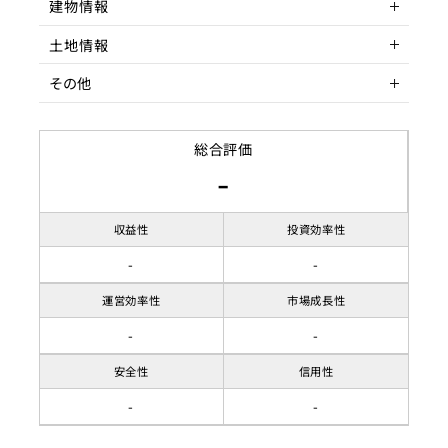
建物情報
アクセス
客室数
恵美須町駅 徒歩
1室
土地情報
駅までの距離
延床面積
階数
3分以内
4
その他
間取り
築年数
土地権利
1LDK
築年数不明
収容人数
リノベーション履歴
土地面積
賃貸借契約形態
6名
総合評価
-
都市計画区域
契約期間
用途地域
賃料
146,630
収益性
投資効率性
駐車場
-
-
建ぺい率
運営効率性
市場成長性
容積率
-
-
接道状況
安全性
信用性
-
-
地目