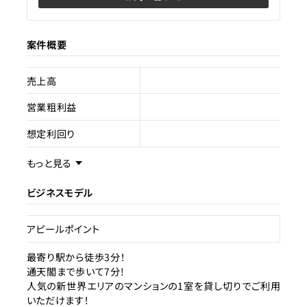
案件概要
売上高
営業粗利益
想定利回り
売却スキーム
事業譲渡
もっと見る
権利
賃借権
ビジネスモデル
売却理由
アピールポイント
ライセンス種類
特区民泊
最寄り駅から徒歩3分！
通天閣まで歩いて7分!
現状
運営中
人気の新世界エリアのマンションの1室を貸し切りでご利用
いただけます！