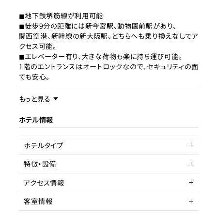
◼︎地下鉄堺筋線が利用可能
◼︎徒歩9分の距離には新今宮駅、動物園前駅があり、
関西空港、新幹線の新大阪駅、どちらへも乗り換えなしでア
クセス可能。
◼︎エレベーター有り、大きな荷物も楽に持ち運び可能。
1階のエントランスはオートロックなので、セキュリティの面
でも安心。
事業内容／事業特徴
もっと見る
ホテル情報
ターゲット層
客単価／客室単価
ホテルタイプ
稼働率
特徴・設備
サービスアパートメントホテル
アクセス情報
駅近
客室情報
所在地
大阪府大阪市浪速区