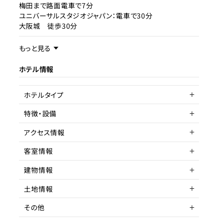
梅田まで路面電車で7分
ユニバーサルスタジオジャパン：電車で30分
大阪城 徒歩30分
事業内容／事業特徴
もっと見る
ホテル情報
ターゲット層
客単価／客室単価
ホテルタイプ
稼働率
特徴・設備
サービスアパートメントホテル
アクセス情報
駅近
客室情報
所在地
大阪市中央区
建物情報
アクセス
客室数
谷町6丁目 徒歩
1室
土地情報
駅までの距離
延床面積
建物構造
3分以内
木造
その他
間取り
階数
土地権利
1DK
1