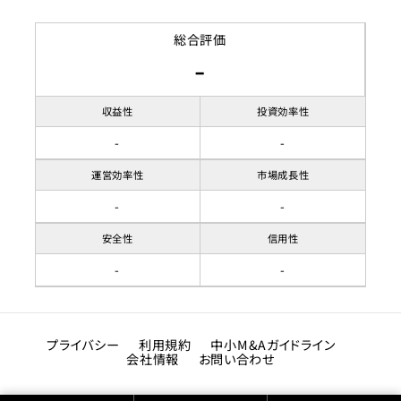
収容人数
築年数
土地面積
賃貸借契約形態
4名
築年数不明
総合評価
-
リノベーション履歴
都市計画区域
契約期間
用途地域
賃料
84150
収益性
投資効率性
駐車場
-
-
建ぺい率
運営効率性
市場成長性
容積率
-
-
接道状況
安全性
信用性
-
-
地目
プライバシー
利用規約
中小M&Aガイドライン
会社情報
お問い合わせ