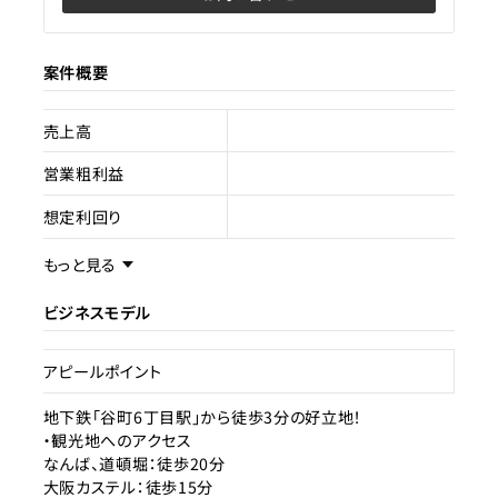
案件概要
売上高
営業粗利益
想定利回り
売却スキーム
事業譲渡
もっと見る
権利
賃借権
ビジネスモデル
売却理由
アピールポイント
ライセンス種類
特区民泊
地下鉄「谷町6丁目駅」から徒歩3分の好立地！
・観光地へのアクセス
現状
販売中止
なんば、道頓堀：徒歩20分
大阪カステル：徒歩15分