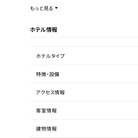
現状
販売
事業内容／事業特徴
もっと見る
ホテル情報
ターゲット層
客単価／客室単価
ホテルタイプ
稼働率
特徴・設備
シティホテル
リゾートホテル
アクセス情報
客室情報
所在地
愛知
建物情報
アクセス
収容人数