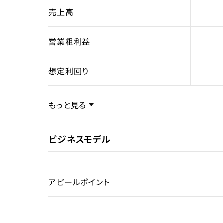
売上高
営業粗利益
想定利回り
売却スキーム
不動
もっと見る
権利
所有
ビジネスモデル
売却理由
アピールポイント
ライセンス種類