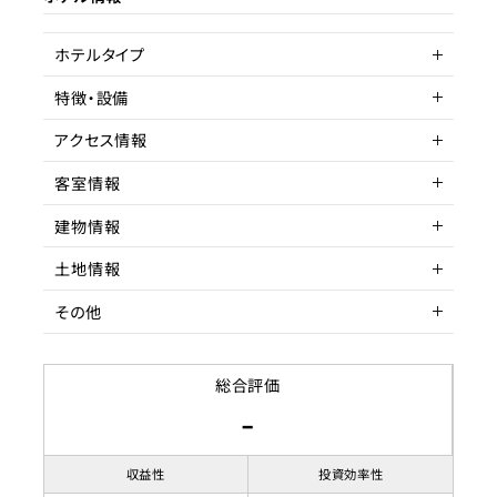
ターゲット層
客単価／客室単価
ホテルタイプ
稼働率
特徴・設備
旅館
アクセス情報
駅近
客室情報
所在地
東京都豊島区西巣鴨
建物情報
アクセス
客室数
都営三田線 西巣鴨 徒歩
2～6室
土地情報
駅までの距離
延床面積
建物構造
3分以内
196.97㎡
RC造
その他
収容人数
階数
土地権利
5F
所有権
築年数
土地面積
賃貸借契約形態
1992年7月
54.41
総合評価
-
リノベーション履歴
都市計画区域
契約期間
市街化区域
用途地域
賃料
商業地域
収益性
投資効率性