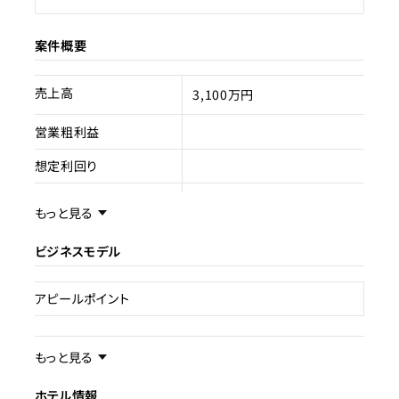
案件概要
売上高
3,100万円
営業粗利益
想定利回り
売却スキーム
不動産売買
もっと見る
権利
所有権
ビジネスモデル
売却理由
アピールポイント
ライセンス種類
旅館業
現状
稼働中
事業内容／事業特徴
もっと見る
ホテル情報