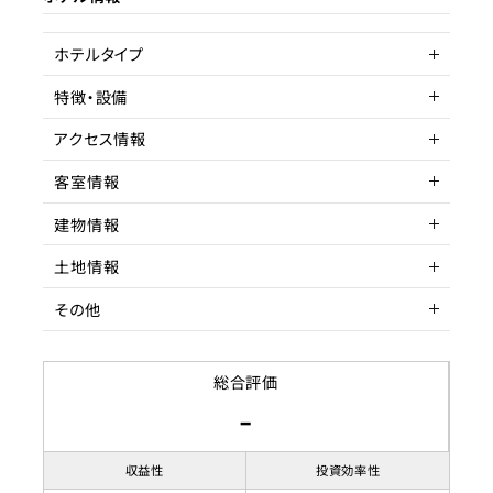
ターゲット層
客単価／客室単価
ホテルタイプ
稼働率
特徴・設備
サービスアパートメントホテル
アクセス情報
駅近
客室情報
所在地
東京都墨田区千歳
建物情報
アクセス
収容人数
大江戸線・新宿線 森下
徒歩
土地情報
建物構造
鉄骨造
駅までの距離
5分以内
その他
階数
土地権利
5F
所有権
築年数
土地面積
賃貸借契約形態
1985年5月
69.28
総合評価
-
リノベーション履歴
都市計画区域
契約期間
用途地域
賃料
準工業地域
収益性
投資効率性