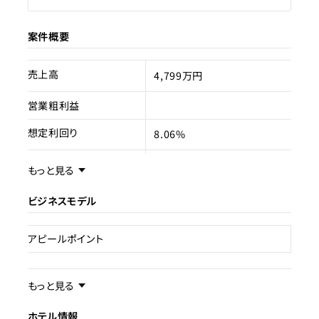
案件概要
売上高
4,799万円
営業粗利益
想定利回り
8.06%
売却スキーム
不動産売買
もっと見る
権利
所有権
ビジネスモデル
売却理由
アピールポイント
ライセンス種類
旅館業
事業内容／事業特徴
現状
もっと見る
民泊運営中
ホテル情報