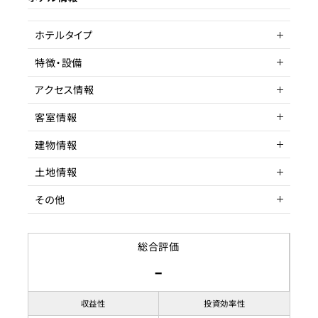
ターゲット層
客単価／客室単価
ホテルタイプ
稼働率
特徴・設備
ヴィラ
アクセス情報
駐車場
客室情報
所在地
東京都葛飾区四つ木
建物情報
アクセス
客室数
京成押上線 四ツ木 徒歩
1室
土地情報
駅までの距離
延床面積
建物構造
10分以内
89.91㎡
木造
その他
収容人数
階数
土地権利
2F
所有権
築年数
土地面積
賃貸借契約形態
2001年11月
100.10
総合評価
-
リノベーション履歴
都市計画区域
契約期間
市街化区域
用途地域
賃料
準工業地域
収益性
投資効率性