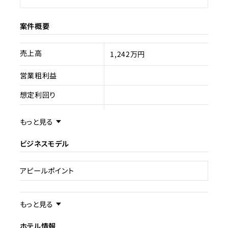
案件概要
売上高
1,242万円
営業粗利益
想定利回り
売却スキーム
不動産売買
もっと見る
権利
所有権
ビジネスモデル
売却理由
アピールポイント
ライセンス種類
旅館業
現状
稼働中
事業内容／事業特徴
もっと見る
ホテル情報