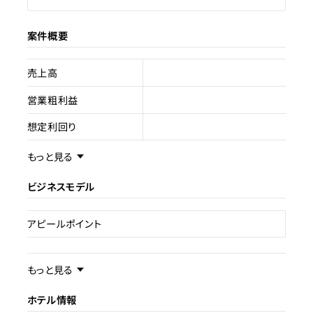
案件概要
売上高
営業粗利益
想定利回り
売却スキーム
不動産売買
もっと見る
権利
所有権
ビジネスモデル
売却理由
アピールポイント
ライセンス種類
事業内容／事業特徴
現状
もっと見る
賃貸中／一部民泊運営中
ホテル情報
ターゲット層