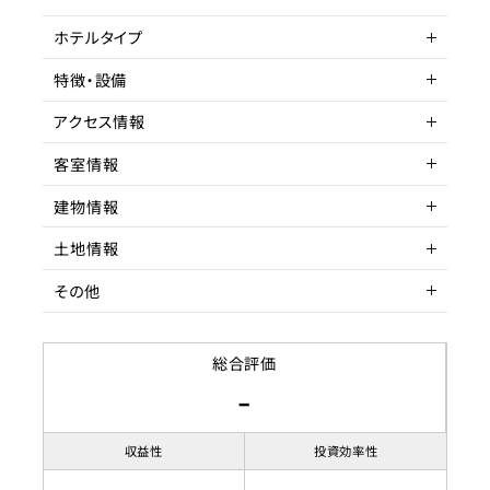
客単価／客室単価
ホテルタイプ
稼働率
特徴・設備
サービスアパートメントホテル
アクセス情報
駅近
駐車場
客室情報
所在地
東京都豊島区駒込
建物情報
アクセス
客室数
JR山手線 駒込 徒歩
2～6室
土地情報
駅までの距離
延床面積
建物構造
3分以内
255.72㎡
RC造
その他
収容人数
階数
土地権利
3F
所有権
築年数
土地面積
賃貸借契約形態
築年数不明
144.98
総合評価
-
リノベーション履歴
都市計画区域
契約期間
用途地域
賃料
第1種住居地域
収益性
投資効率性
駐車場
有 1台
-
-