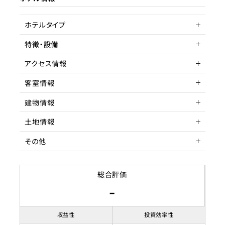
ターゲット層
客単価／客室単価
ホテルタイプ
稼働率
特徴・設備
ヴィラ
アクセス情報
駐車場
客室情報
所在地
東京都葛飾区堀切
建物情報
アクセス
客室数
京成本線 堀切菖蒲園 徒
1室
歩
土地情報
延床面積
建物構造
128.55㎡
木造
駅までの距離
7分以内
その他
収容人数
階数
土地権利
3F
所有権
築年数
土地面積
賃貸借契約形態
2025年7月
82.72
総合評価
-
リノベーション履歴
都市計画区域
契約期間
市街化区域
用途地域
賃料
1種住居
収益性
投資効率性