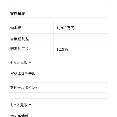
案件概要
売上高
1,200万円
営業粗利益
想定利回り
12.9%
売却スキーム
不動産売買
もっと見る
権利
所有権
ビジネスモデル
売却理由
アピールポイント
ライセンス種類
旅館業
事業内容／事業特徴
現状
もっと見る
民泊運営中
ホテル情報