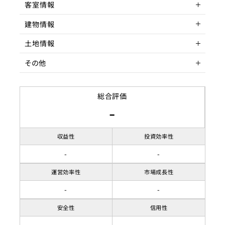
アクセントクロス/赤富士の暖伩に加え、
客室情報
洋風の家具の設置など和洋折衷織り混ざったデザイン装飾
所在地
東京都杉並区天沼
が施されおります。
建物情報
アクセス
客室数
荻窪駅徒歩
1室
また、本物件は1年間の運営実績と、ゴールドゲストチョイス
の獲得やレビュー評価51件/
5.0
土地情報
駅までの距離
延床面積
建物構造
5分以内
52㎡
鉄骨造
の獲得ができている施設となり、今後の集客収益もさなが
その他
ら、引き継ぎ後も十分に集客収益が見込
間取り
階数
土地権利
2LDK
4階
める施設となっております。
収容人数
築年数
土地面積
賃貸借契約形態
8名名
1973年12月
ターゲット層
総合評価
-
リノベーション履歴
都市計画区域
契約期間
2025年1月にフルリフォーム
市街化区域
客単価／客室単価
33,000
済み
用途地域
賃料
商業地域
収益性
投資効率性
駐車場
なし
-
-
建ぺい率
稼働率
95.00%
運営効率性
市場成長性
容積率
-
-
接道状況
安全性
信用性
-
-