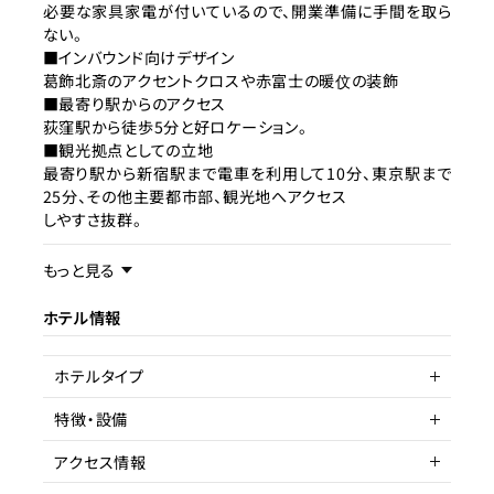
必要な家具家電が付いているので、開業準備に手間を取ら
ない。
■インバウンド向けデザイン
葛飾北斎のアクセントクロスや赤富士の暖伩の装飾
■最寄り駅からのアクセス
荻窪駅から徒歩5分と好ロケーション。
■観光拠点としての立地
最寄り駅から新宿駅まで電車を利用して10分、東京駅まで
25分、その他主要都市部、観光地へアクセス
しやすさ抜群。
事業内容／事業特徴
もっと見る
本物件は、東京都杉並区天沼エリアに位置し、落ち着いた
ホテル情報
住宅環境と高い生活利便性を兼ね備えた
ロケーションに所在しています。
ホテルタイプ
最寄りの荻窪駅から徒歩約5分と駅近であり、JR中央線・東
京メトロ丸ノ内線の2路線利用が可能
特徴・設備
なため、新宿・東京といった都心主要エリアへのアクセスに
マンション一室
優れています。
アクセス情報
インバウンド旅行客が喜ぶような和風な装飾、葛飾北斎の
駅近