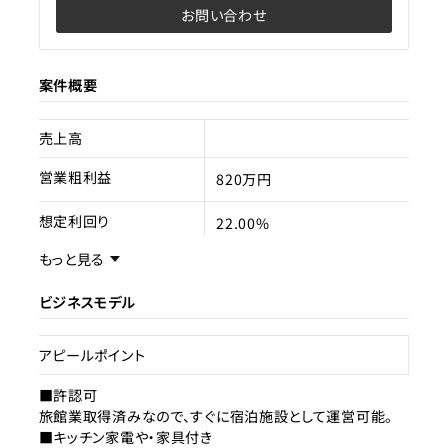
お問い合わせ
案件概要
売上高
営業粗利益
820万円
想定利回り
22.00%
もっと見る
売却スキーム
事業譲渡
ビジネスモデル
権利
賃借権
売却理由
選択と集中
アピールポイント
ライセンス種類
■許認可
旅館業
旅館業取得済みなので、すぐに宿泊施設として運営可能。
■キッチン家電や・家具付き
現状
運営中