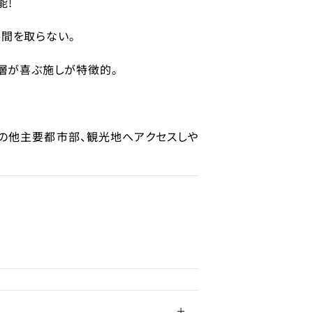
能!
中
間を取らない。
ー層が喜ぶ施しが特徴的。
の他主要都市部、観光地へアクセスしや
駅近であり、
と、都心主要エリアへのアクセスに優れ
はファミリー層特化のデザインで、クライミ