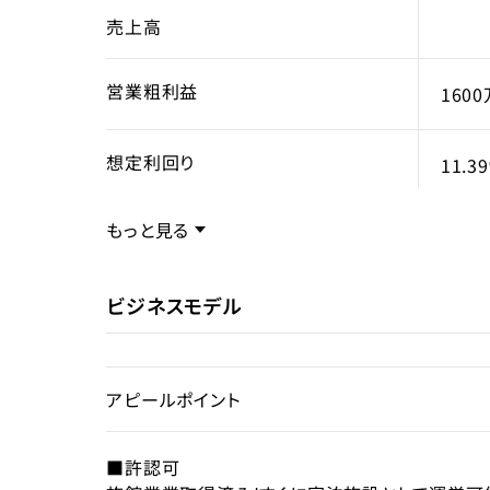
売上高
営業粗利益
160
想定利回り
11.3
もっと見る
売却スキーム
事業
権利
ビジネスモデル
賃借
売却理由
選択
アピールポイント
ライセンス種類
旅館
■許認可