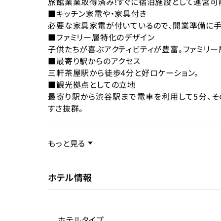
旅館業業取得済み!すぐに宿泊施設として運営可
現状
■キッチン家電や・家具付き
運営
必要な家具家電が付いているので、開業準備に手
■ファミリー層特化のデザイン
子供たちが喜ぶアクティビティが豊富。ファミリ
■最寄り駅からのアクセス
三軒茶屋駅から徒歩4分と好ロケーション。
■観光拠点としての立地
最寄り駅から渋谷駅まで電車を利用して5分、そ
すさ抜群。
事業内容／事業特徴
もっと見る
本案件は、最寄りの三軒茶屋駅から徒歩約4分と
ホテル情報
東急田園都市線を利用することで渋谷駅へ約5分
ていま
す。2026年1月にフルリフォームをし、デザイン
ング
ホテルタイプ