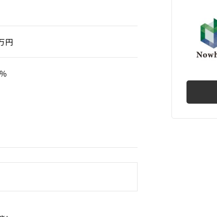
0万円
9%
譲渡
権
と集中
業