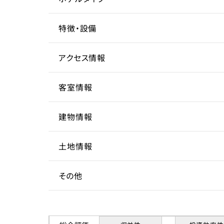
エリアや造作の2段ベット、ゴムボールプールな
でござい
特徴・設備
ます。
ヴィラ
また、本物件は開業まもなく、ゴールドゲストチ
ができ
アクセス情報
駐車場
駅近
ている施設となり、今後の集客収益も十分に見込
てインバ
客室情報
ウンド旅行客95%をマークしており、インバウン
所在地
東京
込め、
今後の認知度向上で更なる収益見込み期待でき
建物情報
アクセス
客室数
三軒
1室
土地情報
ターゲット層
駅までの距離
延床面積
建物構造
5分以
87.1
鉄骨
その他
客単価／客室単価
60,0
間取り
階数
土地権利
2LDK
3階
稼働率
96.6
収容人数
築年数
土地面積
賃貸借契約形態
13名
198