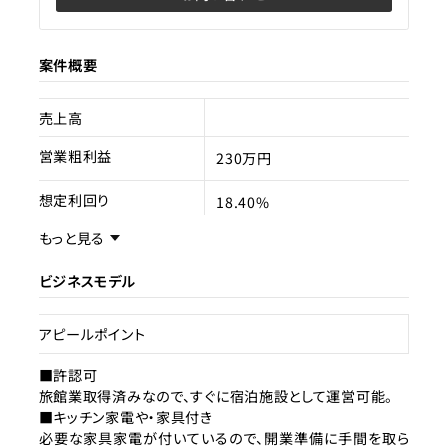
案件概要
売上高
営業粗利益
230万円
想定利回り
18.40%
もっと見る
売却スキーム
事業譲渡
ビジネスモデル
権利
賃借権
売却理由
新規事業への投資資金調達
アピールポイント
ライセンス種類
■許認可
旅館業
旅館業取得済みなので、すぐに宿泊施設として運営可能。
■キッチン家電や・家具付き
現状
運営中
必要な家具家電が付いているので、開業準備に手間を取ら