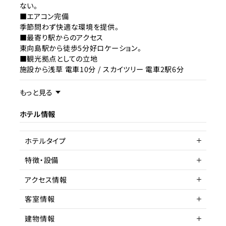
ない。
■エアコン完備
季節問わず快適な環境を提供。
■最寄り駅からのアクセス
東向島駅から徒歩5分好ロケーション。
■観光拠点としての立地
施設から浅草 電車10分 / スカイツリー 電車2駅6分
事業内容／事業特徴
もっと見る
本物件は、東京都墨田区東向島エリアに位置し、下町情緒
ホテル情報
と都心アクセスを兼ね備えたロケーショ
ンに所在しています。
ホテルタイプ
最寄りの東向島駅(東武伊勢崎線)から徒歩約5分と駅近で
あり、浅草エリアへは電車で約10分、
特徴・設備
東京スカイツリーへは2駅・約6分と、国内外観光客から高
ヴィラ
い需要を見込める立地です。
アクセス情報
浅草・スカイツリーといった東京を代表する観光拠点へのア
駅近
クセス性に優れていることから、イン
客室情報
バウンド需要の取り込みが期待でき、観光目的の短期滞在
所在地
東京都墨田区東向島
を中心に安定した集客が可能です。
建物情報