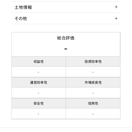
アクセス
客室数
東向島駅徒歩
1室
また、戸建てタイプであることからグループ・ファミリー層の
ニーズにも適合し、ホテルでは代替
土地情報
駅までの距離
延床面積
建物構造
5分以内
45.44㎡
その他
しづらい「一棟貸し」の付加価値により、高単価での運用ポ
その他
テンシャルを有しています。
間取り
階数
土地権利
2LDK
２階
また、本物件は全世界上位10%のみが対象になるゲストチ
ョイス(シルバー)の獲得物件になりま
収容人数
築年数
土地面積
賃貸借契約形態
10名
築年数不明
名義変更
す。
総合評価
-
リノベーション履歴
都市計画区域
契約期間
内装工事・消防設備設置
市街化区域
普通借家契約3年
ターゲット層
用途地域
賃料
準工業地域
165,000円
客単価／客室単価
21,000円
収益性
投資効率性
駐車場
なし
-
-
稼働率
74.17%
建ぺい率
運営効率性
市場成長性
容積率
-
-
接道状況
安全性
信用性
-
-
地目