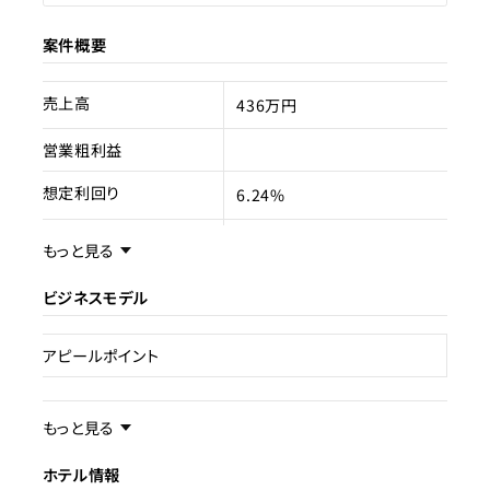
案件概要
売上高
436万円
営業粗利益
想定利回り
6.24%
売却スキーム
不動産売買
もっと見る
権利
ビジネスモデル
売却理由
オーナーチェンジ
アピールポイント
ライセンス種類
旅館業
事業内容／事業特徴
現状
もっと見る
運営中
ホテル情報
ターゲット層