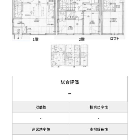
建ぺい率
60%
容積率
300%
接道状況
地目
宅地
総合評価
-
収益性
投資効率性
-
-
運営効率性
市場成長性