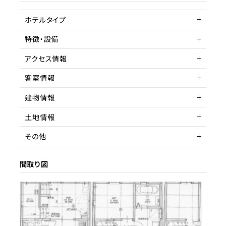
客単価／客室単価
ホテルタイプ
稼働率
特徴・設備
ゲストハウス
アクセス情報
コワーキングスペース
駅近
客室情報
所在地
東京都大田区蒲田
建物情報
アクセス
客室数
京浜急行線蒲田
1室
土地情報
駅までの距離
延床面積
建物構造
7分以内
木造
その他
間取り
階数
土地権利
3LDK
2
所有
間取り図
収容人数
築年数
土地面積
賃貸借契約形態
2020年
55.90
リノベーション履歴
都市計画区域
契約期間
応相談
用途地域
賃料
第一種住居地域
36.3
駐車場
1台