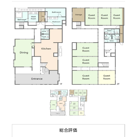
リノベーション履歴
都市計画区域
契約期間
市街化区域
応相談
用途地域
賃料
商業地域
駐車場
近隣確保
建ぺい率
80%
容積率
400%
接道状況
一方道路
地目
宅地
総合評価