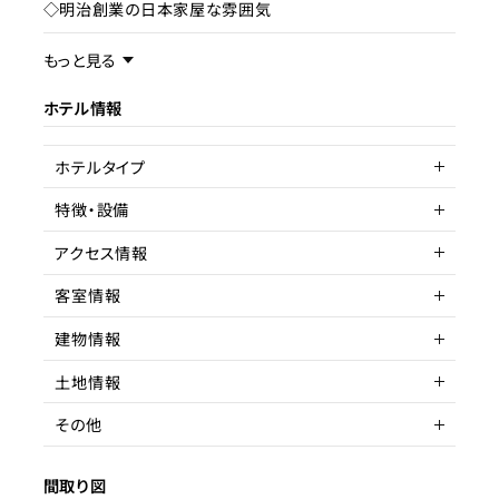
◇明治創業の日本家屋な雰囲気
事業内容／事業特徴
もっと見る
ホテル情報
ターゲット層
客単価／客室単価
ホテルタイプ
稼働率
特徴・設備
旅館
アクセス情報
駅近
客室情報
所在地
愛知県知多郡南知多町大字
豊浜字鳥居55番１
建物情報
客室数
7～10室
アクセス
海っこバス 豊浜停
土地情報
延床面積
建物構造
木造
駅までの距離
3分以内
その他
間取り
階数
土地権利
5DK以上
2
所有権
間取り図
収容人数
築年数
土地面積
賃貸借契約形態
1934年
83坪