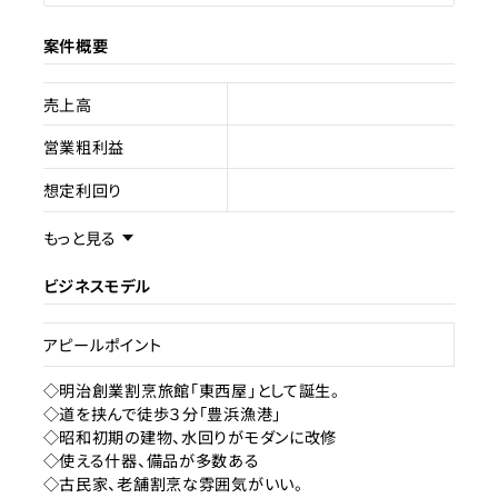
案件概要
売上高
営業粗利益
想定利回り
売却スキーム
不動産売買
もっと見る
権利
所有
ビジネスモデル
売却理由
アピールポイント
ライセンス種類
◇明治創業割烹旅館「東西屋」として誕生。
◇道を挟んで徒歩３分「豊浜漁港」
現状
◇昭和初期の建物、水回りがモダンに改修
◇使える什器、備品が多数ある
◇古民家、老舗割烹な雰囲気がいい。