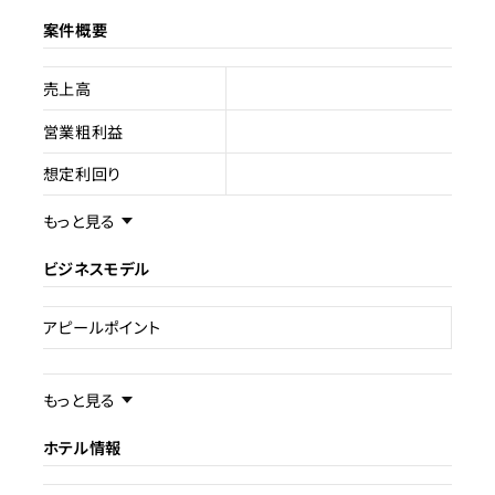
案件概要
売上高
営業粗利益
想定利回り
売却スキーム
不動産売買
もっと見る
権利
所有権
ビジネスモデル
売却理由
アピールポイント
ライセンス種類
旅館業
事業内容／事業特徴
もっと見る
現状
成約済み
ホテル情報
ターゲット層