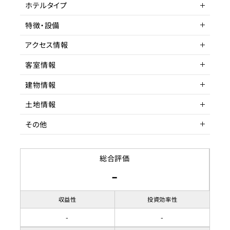
客単価／客室単価
ホテルタイプ
稼働率
特徴・設備
ヴィラ
アクセス情報
客室情報
所在地
鳥取県東伯郡湯梨浜町⼤字
はわい温泉 33-1
建物情報
収容人数
アクセス
JR⼭陰本線 松崎 車
土地情報
建物構造
RC造
駅までの距離
10分以内
その他
階数
土地権利
2
所有権
築年数
土地面積
賃貸借契約形態
1976年
665.79坪
総合評価
-
リノベーション履歴
都市計画区域
契約期間
非線引区域
応相談
用途地域
賃料
無指定
収益性
投資効率性
駐車場
-
-