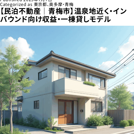
Categorized as
東京都
、
奥多摩・青梅
不
【民泊不動産│青梅市】温泉地近く・イン
動
バウンド向け収益・一棟貸しモデル
産
｜
東
京
都】
土
地
面
積
約
1000
㎡！
延
床