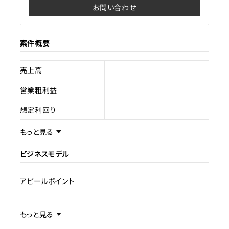
お問い合わせ
案件概要
売上高
営業粗利益
想定利回り
売却スキーム
もっと見る
Warning
: foreach()
argument must be of
ビジネスモデル
type array|object, null
given in
アピールポイント
/home/xs138790/investel.jp/p
content/themes/investel/singl
on line
250
事業内容／事業特徴
もっと見る
権利