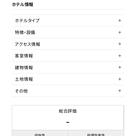
ホテル情報
ターゲット層
売却理由
客単価／客室単価
ホテルタイプ
ライセンス種類
稼働率
特徴・設備
現状
アクセス情報
客室情報
所在地
建物情報
アクセス
収容人数
土地情報
階数
その他
築年数
土地権利
築年数不明
リノベーション履歴
土地面積
賃貸借契約形態
総合評価
-
都市計画区域
契約期間
用途地域
賃料
収益性
投資効率性