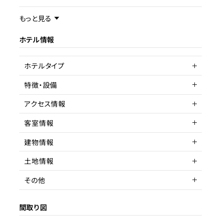
事業内容／事業特徴
もっと見る
ホテル情報
ターゲット層
客単価／客室単価
ホテルタイプ
稼働率
特徴・設備
ヴィラ
アクセス情報
駅近
客室情報
所在地
大阪市西淀川区花川2丁目
9-15
建物情報
客室数
1室
アクセス
塚本駅 徒歩
土地情報
延床面積
建物構造
木造
駅までの距離
7分以内
その他
間取り
階数
土地権利
5DK以上
2
所有権
間取り図
収容人数
築年数
土地面積
賃貸借契約形態
築年数不明
20.87坪