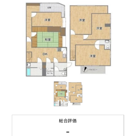
リノベーション履歴
都市計画区域
契約期間
市街化区域
即時
用途地域
賃料
第一種住居地域
駐車場
建ぺい率
80%
容積率
200%
接道状況
東側幅員約3.2m、南側幅員
に約2.7m
地目
宅地
総合評価
-