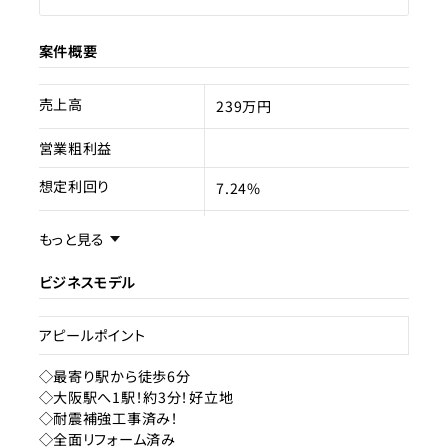
案件概要
売上高
239万円
営業粗利益
想定利回り
7.24%
売却スキーム
不動産売買
もっと見る
権利
所有権
ビジネスモデル
売却理由
アピールポイント
ライセンス種類
特区民泊
◇最寄り駅から徒歩6分
◇大阪駅へ1駅！約3分！好立地
現状
成約済み
◇耐震補強工事済み！
◇全面リフォーム済み