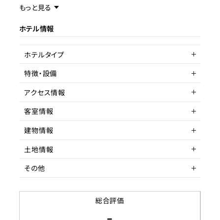
事業内容／事業特徴
もっと見る
ホテル情報
ターゲット層
客単価／客室単価
ホテルタイプ
稼働率
特徴・設備
Untitled
アクセス情報
駅近
高層階
客室情報
所在地
東京都台東区浅草
建物情報
アクセス
客室数
浅草駅 徒歩
21～50室
土地情報
駅までの距離
延床面積
建物構造
3分以内
SRC造
その他
収容人数
階数
土地権利
8
所有権
築年数
土地面積
賃貸借契約形態
1989年
46.845坪
総合評価
-
リノベーション履歴
都市計画区域
契約期間
応相談