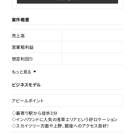
案件概要
売上高
営業粗利益
想定利回り
売却スキーム
不動産売買
もっと見る
権利
所有権
ビジネスモデル
売却理由
アピールポイント
ライセンス種類
旅館業
◇最寄り駅から徒歩3分
◇インバウンドに人気の浅草エリアという好ロケーション
現状
成約済み
◇スカイツリー方面や上野、銀座へのアクセス良好！