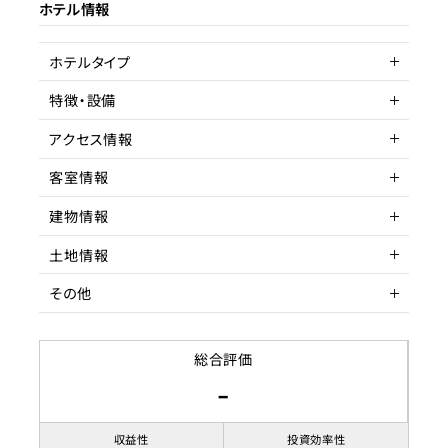
ホテル情報
ターゲット層
客単価／客室単価
ホテルタイプ
稼働率
特徴・設備
リゾートホテル
アクセス情報
客室情報
所在地
岡山県笠岡市神島外浦2919
番
建物情報
収容人数
アクセス
バス停留所外浦駅 徒歩
土地情報
建物構造
木造
駅までの距離
3分以内
その他
階数
土地権利
2
所有
築年数
土地面積
賃貸借契約形態
築年数不明
126.99坪
総合評価
-
リノベーション履歴
都市計画区域
契約期間
第一種住居専用地域
応相談
用途地域
賃料
収益性
投資効率性