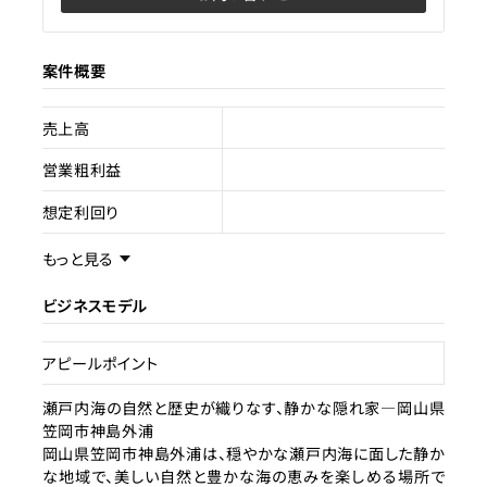
案件概要
売上高
営業粗利益
想定利回り
売却スキーム
不動産売買
もっと見る
権利
所有
ビジネスモデル
売却理由
アピールポイント
ライセンス種類
旅館
瀬戸内海の自然と歴史が織りなす、静かな隠れ家—岡山県
笠岡市神島外浦
現状
空家
岡山県笠岡市神島外浦は、穏やかな瀬戸内海に面した静か
な地域で、美しい自然と豊かな海の恵みを楽しめる場所で