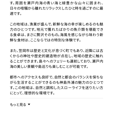
す。周囲を瀬戸内海の青い海と緑豊かな山々に囲まれ、
日々の喧騒から離れたリラックスしたひと時を過ごすのに最
適です。
この地域は、漁業が盛んで、新鮮な海の幸が楽しめるのも魅
力のひとつです。地元で獲れたばかりの魚介類を堪能でき
る食卓は、まさに贅沢そのもの。海風を感じながら味わう新
鮮な食材は、ここならではの特別な体験です。
また、笠岡市は歴史と文化が息づく町でもあり、近隣には古
くからの神社や歴史的建造物が点在し、地域の歴史に触れ
ることができます。島々へのフェリーも運航しており、瀬戸内
海の美しい景観や島巡りも楽しむことが可能です。
都市へのアクセスも良好で、自然と都会のバランスを保ちな
がら生活することができるのも神島外浦の魅力のひとつで
す。この地域は、自然と調和したスローライフを送りたい方
にとって、理想的な環境です。
事業内容／事業特徴
もっと見る