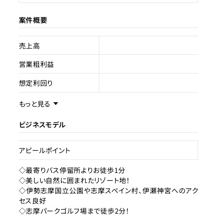
案件概要
売上高
営業粗利益
想定利回り
売却スキーム
不動産売買
もっと見る
権利
所有
ビジネスモデル
売却理由
アピールポイント
ライセンス種類
ホテル・旅館
◇最寄りバス停留所よりお徒歩1分
◇美しい自然に囲まれたリゾート地！
現状
使用中
◇伊勢志摩国立公園や志摩スペイン村、伊瀬神宮へのアク
セス良好
◇志摩パークゴルフ場まで徒歩2分！