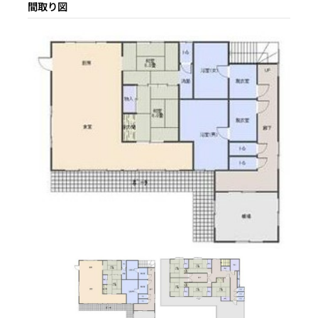
間取り図
収容人数
築年数
土地面積
賃貸借契約形態
1993年
136.57坪
リノベーション履歴
都市計画区域
契約期間
応相談
用途地域
賃料
駐車場
建ぺい率
容積率
接道状況
南東6.9m 公道 北⻄1.8m
公道
地目