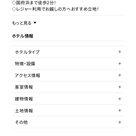
◇国府浜まで徒歩2分！
◇レジャー利用でお越しの方へおすすめ立地！
事業内容／事業特徴
もっと見る
ホテル情報
ターゲット層
客単価／客室単価
ホテルタイプ
稼働率
特徴・設備
ゲストハウス
アクセス情報
客室情報
所在地
三重県志摩市阿児町国府
3117-2
建物情報
客室数
2～6室
アクセス
バス13分 バス停 三交バスゴ
土地情報
ルフ場前 徒歩
延床面積
建物構造
木造
その他
駅までの距離
3分以内
間取り
階数
土地権利
1R
2
所有権